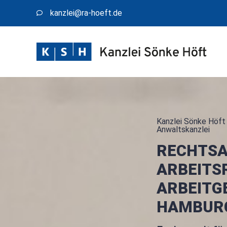
kanzlei@​ra-hoeft.de
Kanzlei Sönke Höft 
Anwaltskanzlei
RECHTS
ARBEITS
ARBEITG
HAMBUR