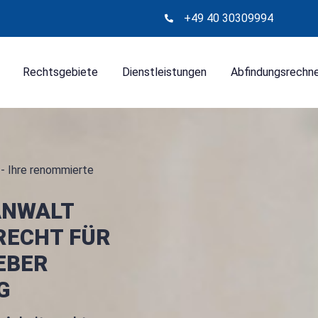
+49 40 30309994
Rechtsgebiete
Dienstleistungen
Abfindungsrechn
- Ihre renommierte
ANWALT
RECHT FÜR
EBER
G