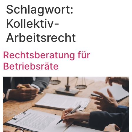
Schlagwort:
Zum
Inhalt
Kollektiv-
springen
Arbeitsrecht
Rechtsberatung für
Betriebsräte