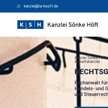
kanzlei@​ra-hoeft.de
Kanzlei Sönke Höft 
Anwaltskanzlei
RECHTSG
Fachanwalt für
Handels- und G
und Steuerrec