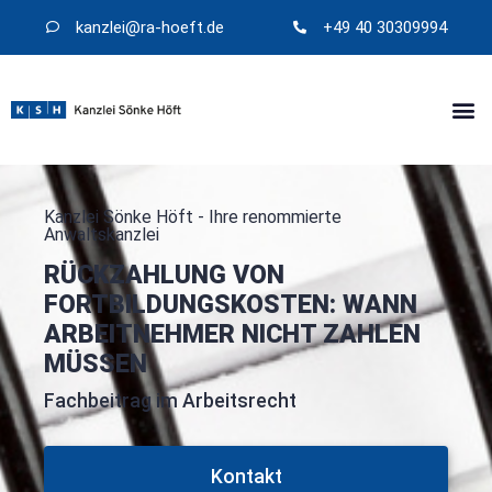
kanzlei@​ra-hoeft.de
+49 40 30309994
Kanzlei Sönke Höft - Ihre renommierte
Anwaltskanzlei
RÜCKZAHLUNG VON
FORTBILDUNGSKOSTEN: WANN
ARBEITNEHMER NICHT ZAHLEN
MÜSSEN
Fachbeitrag im Arbeitsrecht
Kontakt