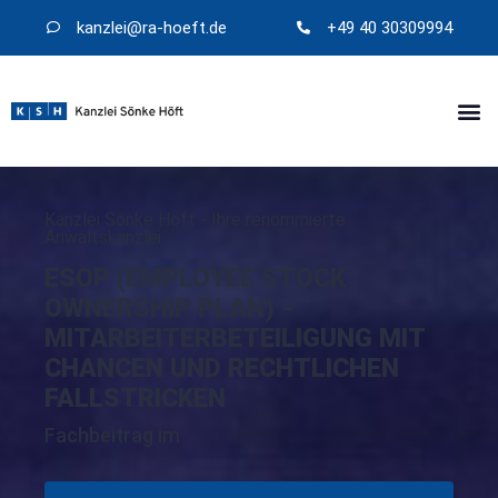
kanzlei@​ra-hoeft.de
+49 40 30309994
Kanzlei Sönke Höft - Ihre renommierte
Anwaltskanzlei
ESOP (EMPLOYEE STOCK
OWNERSHIP PLAN) -
MITARBEITERBETEILIGUNG MIT
CHANCEN UND RECHTLICHEN
FALLSTRICKEN
Fachbeitrag im