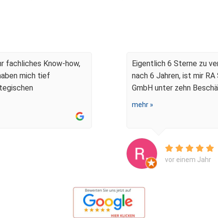
 Höft steht die Mandantenzufriedenheit an erster
Ihr fachliches Know-how,
Eigentlich 6 Sterne zu 
haben mich tief
nach 6 Jahren, ist mir R
ategischen
GmbH unter zehn Beschäft
mehr »
vor einem Jahr