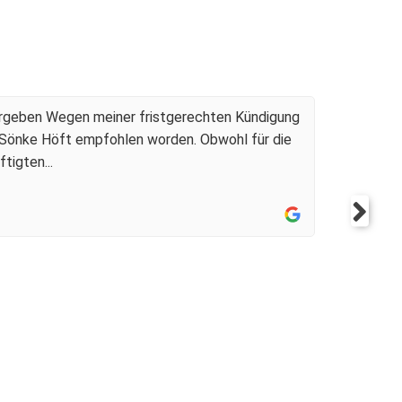
 Stelle
vergeben Wegen meiner fristgerechten Kündigung
Wu
A Sönke Höft empfohlen worden. Obwohl für die
ei
igten...
ko
me