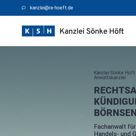
kanzlei@​ra-hoeft.de
Kanzlei Sönke Höft 
Anwaltskanzlei
RECHTSA
KÜNDIGU
BÖRNSE
Fachanwalt für
Handels- und G