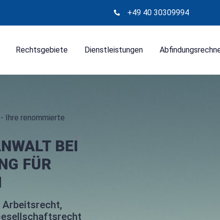
+49 40 30309994
Rechtsgebiete
Dienstleistungen
Abfindungsrechn
- Ihre renommierte
NWALT BEI
NG FÜR
N
 Arbeitsrecht,
esellschaftsrecht