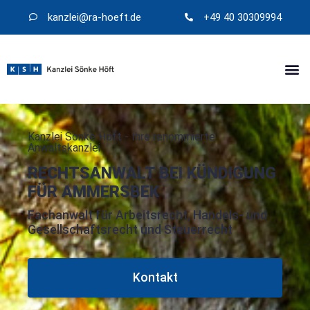
kanzlei@​ra-hoeft.de
+49 40 30309994
Kanzlei Sönke Höft - Ihre renommierte
Anwaltskanzlei
RECHTSANWALT BEI KÜNDIGUNG
FÜR AMMERSBEK
Fachanwalt für Arbeitsrecht, Handels- und
Gesellschaftsrecht und Steuerrecht
Kontakt