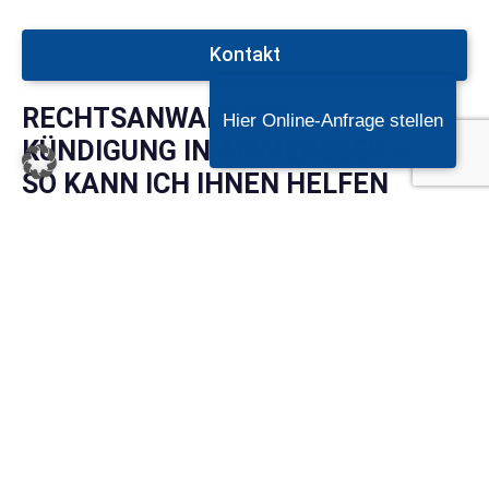
Kontakt
RECHTSANWALT FÜR
Hier Online-Anfrage stellen
KÜNDIGUNG IN AMMERSBEK –
SO KANN ICH IHNEN HELFEN
Meine Kanzlei bietet Ihnen mehr als nur eine
juristische Beratung. Ich bin Ihr verlässlicher
Partner, wenn es um Ihre Kündigung geht. Ich
biete:
Individuelle Beratung
: Wir analysieren Ihre
Kündigung und erarbeiten eine
maßgeschneiderte Strategie.
Rechtliche Unterstützung
: Ob
Kündigungsschutzklage oder