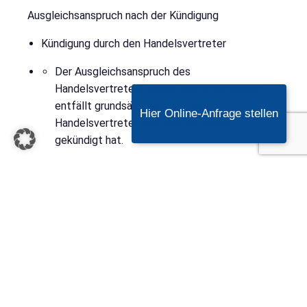
Ausgleichsanspruch nach der Kündigung
Kündigung durch den Handelsvertreter
Der Ausgleichsanspruch des
Handelsvertreters gegen den Unternehmer
entfällt grundsätzlich, wenn der
Hier Online-Anfrage stellen
Handelsvertreter den Vertrag selbst
gekündigt hat.
Im HGB gibt es jedoch eine
Ausnahmeregelung, wonach der
Ausgleichsanspruch bestehen bleibt, wenn
die Kündigung des Handelsvertreters eine
begründete Reaktion auf das Verhalten des
Unternehmers war. Liegt dies vor, kann der
nachvertragliche Ausgleichsanspruch
bestehen bleiben.