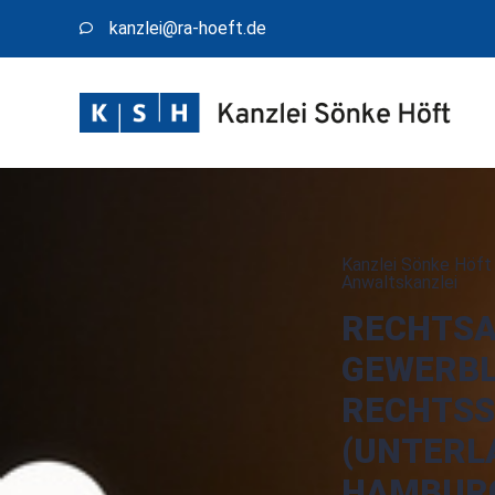
kanzlei@​ra-hoeft.de
Kanzlei Sönke Höft 
Anwaltskanzlei
RECHTS
GEWERBL
RECHTS
(UNTERL
HAMBUR