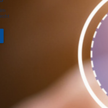
 im
echt