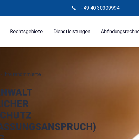
+49 40 30309994
Rechtsgebiete
Dienstleistungen
Abfindungsrechn
- Ihre renommierte
ANWALT
ICHER
SCHUTZ
ASSUNGSANSPRUCH)
G