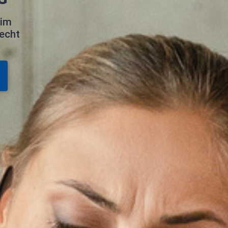
 im
echt