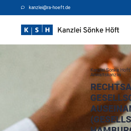
kanzlei@​ra-hoeft.de
Kanzlei Sönke Höft 
Anwaltskanzlei
RECHTS
GESELLS
AUSEINA
(GESELL
HAMBUR