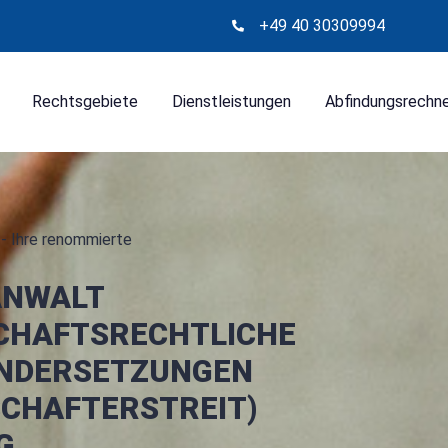
+49 40 30309994
Rechtsgebiete
Dienstleistungen
Abfindungsrechn
- Ihre renommierte
ANWALT
CHAFTSRECHTLICHE
NDERSETZUNGEN
SCHAFTERSTREIT)
G