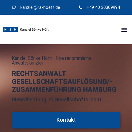
kanzlei@​ra-hoeft.de
+49 40 30309994
Kanzlei Sönke Höft - Ihre renommierte
Anwaltskanzlei
RECHTSANWALT
GESELLSCHAFTSAUFLÖSUNG/-
ZUSAMMENFÜHRUNG HAMBURG
Dienstleistung im Gesellschaftsrecht
Kontakt