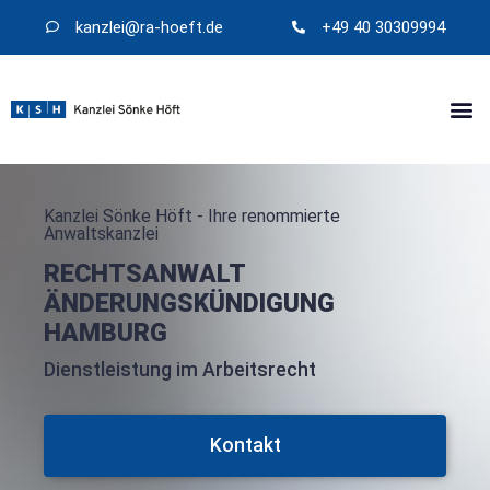
kanzlei@​ra-hoeft.de
+49 40 30309994
Kanzlei Sönke Höft - Ihre renommierte
Anwaltskanzlei
RECHTSANWALT
ÄNDERUNGSKÜNDIGUNG
HAMBURG
Dienstleistung im Arbeitsrecht
Kontakt