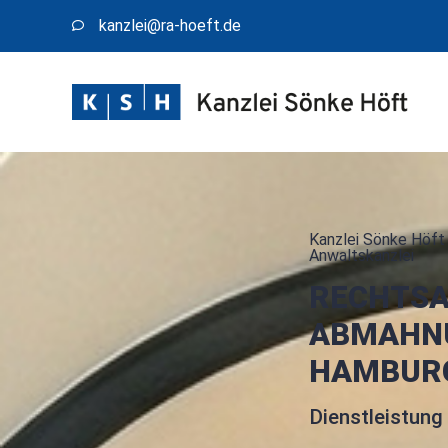
kanzlei@​ra-hoeft.de
Kanzlei Sönke Höft 
Anwaltskanzlei
RECHTS
ABMAHN
HAMBUR
Dienstleistung