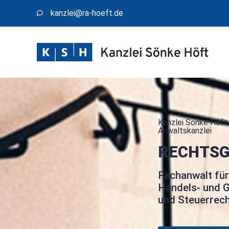
kanzlei@​ra-hoeft.de
Kanzlei Sönke Höft 
Anwaltskanzlei
RECHTSG
Fachanwalt für
Handels- und G
und Steuerrec